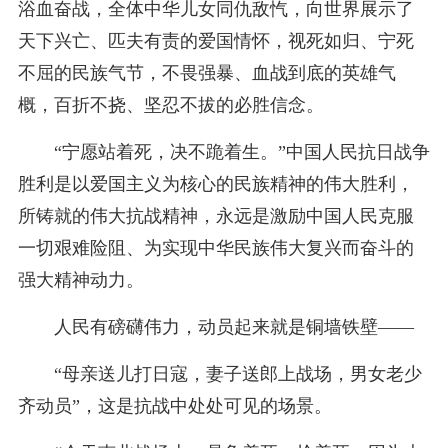
浴血奋战，全体中华儿女同仇敌忾，向世界展示了
天下兴亡、匹夫有责的爱国情怀，视死如归、宁死
不屈的民族气节，不畏强暴、血战到底的英雄气
概，百折不挠、坚忍不拔的必胜信念。
“宁愿站着死，决不跪着生。”中国人民抗日战争
胜利是以爱国主义为核心的民族精神的伟大胜利，
所铸就的伟大抗战精神，永远是激励中国人民克服
一切艰难险阻、为实现中华民族伟大复兴而奋斗的
强大精神动力。
人民有磅礴伟力，动员起来就是铜墙铁壁——
“母亲送儿打日寇，妻子送郎上战场，男女老少
齐动员”，这是抗战中处处可见的场景。