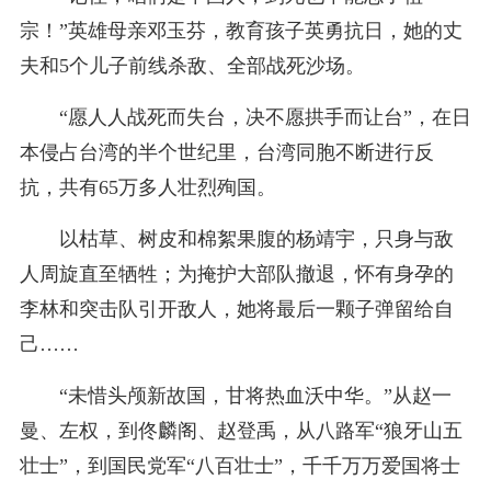
宗！”英雄母亲邓玉芬，教育孩子英勇抗日，她的丈
夫和5个儿子前线杀敌、全部战死沙场。
“愿人人战死而失台，决不愿拱手而让台”，在日
本侵占台湾的半个世纪里，台湾同胞不断进行反
抗，共有65万多人壮烈殉国。
以枯草、树皮和棉絮果腹的杨靖宇，只身与敌
人周旋直至牺牲；为掩护大部队撤退，怀有身孕的
李林和突击队引开敌人，她将最后一颗子弹留给自
己……
“未惜头颅新故国，甘将热血沃中华。”从赵一
曼、左权，到佟麟阁、赵登禹，从八路军“狼牙山五
壮士”，到国民党军“八百壮士”，千千万万爱国将士