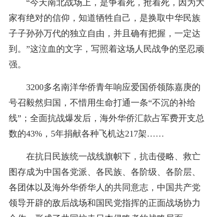
“今天南北战场上，是争着死，抢着死，因为大
家有绝对的信仰，知道牺牲自己，是换取中华民族
子子孙孙万代的独立自由，并且确有把握，一定达
到。”这泣血的文字，写照着这场人民战争的坚忍顽
强。
3200多名南洋华侨青年响应爱国侨领陈嘉庚的
号召毅然归国，不惜用生命打通一条“不沉的补给
线”；全面抗战爆发后，海外华侨汇款占军费开支总
数的43%，5年捐献各种飞机达217架……
在抗日民族统一战线旗帜下，抗击侵略、救亡
图存成为中国各党派、各民族、各阶级、各阶层、
各团体以及海外华侨华人的共同意志，中国共产党
领导开辟的敌后战场和国民党指挥的正面战场协力