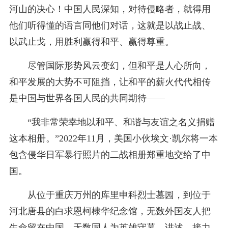
河山的决心！中国人民深知，对待侵略者，就得用
他们听得懂的语言同他们对话，这就是以战止战、
以武止戈，用胜利赢得和平、赢得尊重。
尽管国际形势风云变幻，但和平是人心所向，
和平发展的大势不可阻挡，让和平的薪火代代相传
是中国与世界各国人民的共同期待——
“我非常荣幸地以和平、和谐与友谊之名义捐赠
这本相册。”2022年11月，美国小伙埃文·凯尔将一本
包含侵华日军暴行照片的二战相册郑重地交给了中
国。
从位于重庆万州的库里申科烈士墓园，到位于
河北唐县的白求恩柯棣华纪念馆，无数外国友人把
生命留在中国，无数国人为英雄守墓、讲述，接力