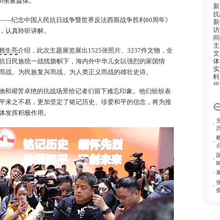
30余家媒体。
新
抗
——纪念中国人民抗日战争暨世界反法西斯战争胜利80周年》
新
访
，认真聆听讲解。
间
主
赖生亮
介绍，此次主题展览展出1525张照片、3237件文物，全
文
体
抗日民族统一战线旗帜下，海内外中华儿女以强烈的家国情
实
而战、为民族复兴而战、为人类正义而战的雄壮史诗。
料
役
物和艰苦卓绝的抗战场景给记者们留下难忘印象。他们纷纷表
现
和
平来之不易，更加坚定了铭记历史、珍爱和平的信念，将为推
战
体发挥积极作用。