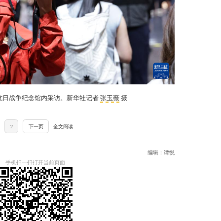
民抗日战争纪念馆内采访。新华社记者
张玉薇
摄
1
2
下一页
全文阅读
编辑：谭悦
手机扫一扫打开当前页面