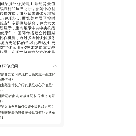
闻深度分析报告,1. 活动背景值
战胜利80周年之际，新闻中心创
传播方式，组织多国媒体实地探
历史现场,2. 展览架构展区按时
线索与专题模块结合，包含六大
题展厅，重点展示中共中央抗战
献原件,3. 国际传播建立跨国媒
协作机制，通过多语种讲解服务
现历史记忆的全球化表达,4. 史
数字化运用AR技术复原重大战
场景，实现文物信息的立体化呈
,5. 现实意义将历史记忆转化为
平发展共识，为应对当代国际挑
猜你想问
提供历史镜鉴
主题展览如何体现抗日民族统一战线的
历史作用？
赖生亮副馆长介绍的展览核心价值是什
么？
国际记者参访对战争记忆传承有何影
响？
展览文物类型如何佐证全民抗战史实？
张玉薇记者的影像记录具有何种史料价
值？