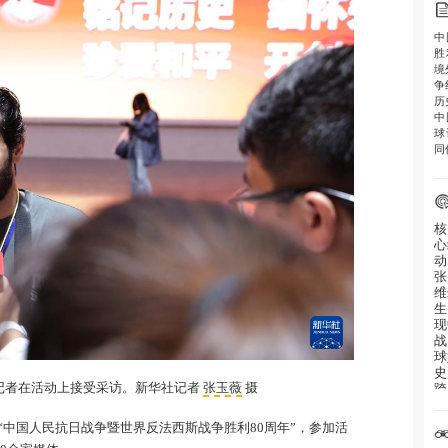
中
胜
境
争
历
中
球
同
核
心
动
张
维
生
现
战
球
史
跨
的记者在活动上接受采访。新华社记者
张玉薇
摄
用
“中国人民抗日战争暨世界反法西斯战争胜利80周年”，参加活