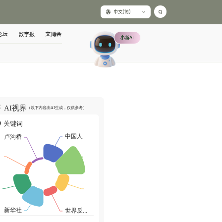
中文(简)
论坛
数字报
文博会
小新AI
AI视界
（以下内容由AI生成，仅供参考）
关键词