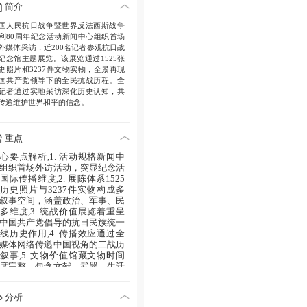
简介
国人民抗日战争暨世界反法西斯战争
利80周年纪念活动新闻中心组织首场
外媒体采访，近200名记者参观抗日战
纪念馆主题展览。该展览通过1525张
史照片和3237件文物实物，全景再现
国共产党领导下的全民抗战历程。全
记者通过实地采访深化历史认知，共
传递维护世界和平的信念。
重点
心要点解析,1. 活动规格新闻中
组织首场外访活动，突显纪念活
国际传播维度,2. 展陈体系1525
历史照片与3237件实物构成多
叙事空间，涵盖政治、军事、民
多维度,3. 统战价值展览着重呈
中国共产党倡导的抗日民族统一
线历史作用,4. 传播效应通过全
媒体网络传递中国视角的二战历
叙事,5. 文物价值馆藏文物时间
度完整，包含文献、武器、生活
品等多类型历史见证物
分析