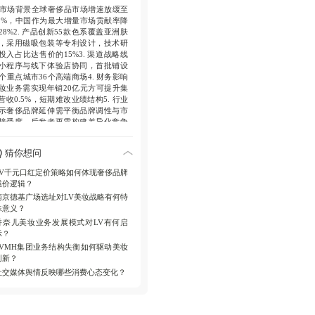
. 市场背景全球奢侈品市场增速放缓至
.2%，中国作为最大增量市场贡献率降
28%2. 产品创新55款色系覆盖亚洲肤
，采用磁吸包装等专利设计，技术研
投入占比达售价的15%3. 渠道战略线
小程序与线下体验店协同，首批铺设
0个重点城市36个高端商场4. 财务影响
妆业务需实现年销20亿元方可提升集
营收0.5%，短期难改业绩结构5. 行业
示奢侈品牌延伸需平衡品牌调性与市
接受度，后发者更需构建差异化竞争
势。
猜你想问
LV千元口红定价策略如何体现奢侈品牌
溢价逻辑？
南京德基广场选址对LV美妆战略有何特
殊意义？
香奈儿美妆业务发展模式对LV有何启
示？
LVMH集团业务结构失衡如何驱动美妆
创新？
社交媒体舆情反映哪些消费心态变化？