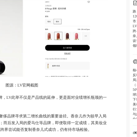
路
1
市
L
跨
奈
设
领
核
反
局
（
图源：LV官网截图
5
球
品牌，LV此举不仅是产品线的延伸，更是面对业绩增长瓶颈的一
下
美
行
与
奢侈品牌寻求第二增长曲线的重要途径。香奈儿作为较早入局
化
；而后发入局的爱马仕等品牌，即便取得一定成绩，其美妆业
的跨界尝试能否复制香奈儿式成功，仍有待市场检验。