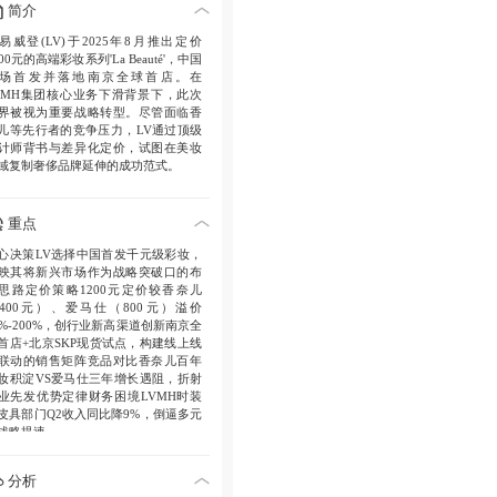
简介
易威登(LV)于2025年8月推出定价
200元的高端彩妆系列'La Beauté'，中国
场首发并落地南京全球首店。在
VMH集团核心业务下滑背景下，此次
界被视为重要战略转型。尽管面临香
儿等先行者的竞争压力，LV通过顶级
计师背书与差异化定价，试图在美妆
域复制奢侈品牌延伸的成功范式。
重点
心决策LV选择中国首发千元级彩妆，
映其将新兴市场作为战略突破口的布
思路定价策略1200元定价较香奈儿
400元）、爱马仕（800元）溢价
0%-200%，创行业新高渠道创新南京全
首店+北京SKP现货试点，构建线上线
联动的销售矩阵竞品对比香奈儿百年
妆积淀VS爱马仕三年增长遇阻，折射
业先发优势定律财务困境LVMH时装
皮具部门Q2收入同比降9%，倒逼多元
战略提速。
分析