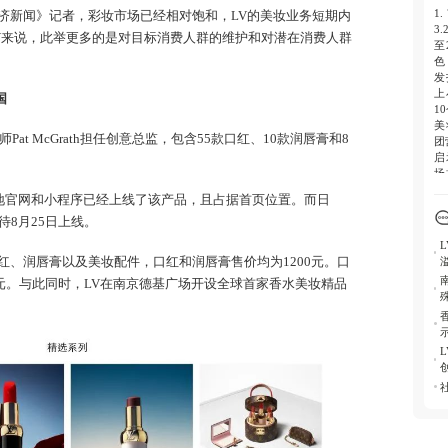
1
济新闻》记者，彩妆市场已经相对饱和，LV的美妆业务短期内
3
V来说，此举更多的是对目标消费人群的维护和对潜在消费人群
至
色
发
上
国
1
美
妆师Pat McGrath担任创意总监，包含55款口红、10款润唇膏和8
团
启
场
优
内地官网和小程序已经上线了该产品，且占据首页位置。而日
8月25日上线。
红、润唇膏以及美妆配件，口红和润唇膏售价均为1200元。口
0元。与此同时，LV在南京德基广场开设全球首家香水美妆精品