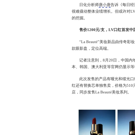
日化分析师
唐小唐
告诉《每日经
很难撬动整体业绩增长。但或许对L
的挖掘。
售价1200元/支，LV口红首发中
“La Beauté”美妆新品由传奇彩
款眼影盘，定位高端。
记者注意到，8月20日，中国
本、韩国、澳大利亚等官网仍显示等待
此次发售的产品有哑光和缎光口
红还有替换芯单独售卖，价格为51
店，同步发售La Beauté美妆系列。