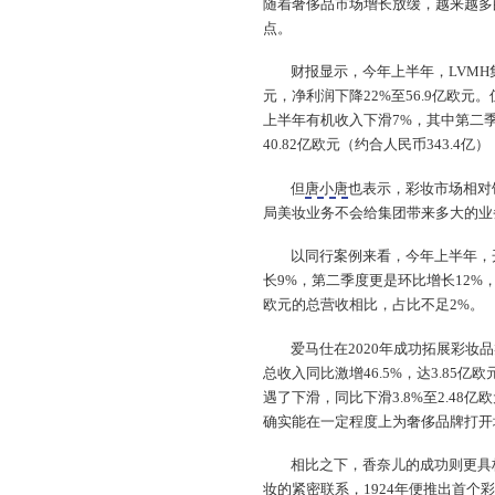
随着奢侈品市场增长放缓，越来越多
点。
财报显示，今年上半年，LVMH
元，净利润下降22%至56.9亿欧元
上半年有机收入下滑7%，其中第二
40.82亿欧元（约合人民币343.4
但
唐小唐
也表示，彩妆市场相对
局美妆业务不会给集团带来多大的业
以同行案例来看，今年上半年，开
长9%，第二季度更是环比增长12%
欧元的总营收相比，占比不足2%。
爱马仕在2020年成功拓展彩妆
总收入同比激增46.5%，达3.85
遇了下滑，同比下滑3.8%至2.48
确实能在一定程度上为奢侈品牌打开
相比之下，香奈儿的成功则更具标
妆的紧密联系，1924年便推出首