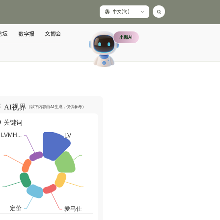
中文(简)
论坛
数字报
文博会
小新AI
AI视界
（以下内容由AI生成，仅供参考）
关键词