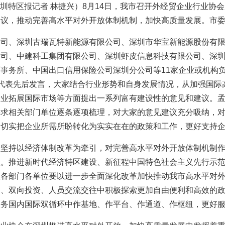
圳特区报记者 林捷兴）8月14日，我市召开外经贸企业行业协
建议，推动完善高水平对外开放体制机制，加快高质量发展。市
公司、深圳古瑞瓦特新能源有限公司、深圳市华宝新能源股份有
公司、中建科工集团有限公司、深圳虾皮信息科技有限公司、深
事务所、中国出口信用保险公司深圳分公司等11家企业或机构
代表先后发言，大家结合行业形势和自身发展情况，从加强国际
企业拓展国际市场等方面提出一系列富有建设性的意见和建议。
要求相关部门单位逐条逐项梳理，对大家的意见建议充分吸纳，
，切实把企业所需所盼转化为实实在在的政策和工作，更好支持
会坚持以经济体制改革为牵引，对完善高水平对外开放体制机制
征。推进新时代经济特区建设、新征程中国特色社会主义先行示
级各部门各单位要以进一步全面深化改革加快推动我市高水平对
易、双向投资、人员交流交往中积极探索更加自由便利和高效的
服务国内国际双循环中作基地、作平台、作通道、作枢纽，更好