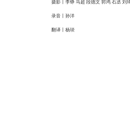
摄影丨李铮 马超 段德文 郭鸿 石丞 刘
录音丨孙洋
翻译丨杨琰