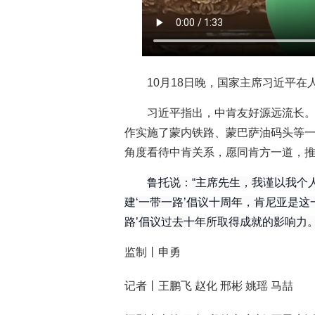
10月18日晚，国家主席习近平
习近平指出，中肯友好源远流长。
作实施了蒙内铁路、蒙巴萨油码头等一
角度看待中肯关系，愿同肯方一道，
鲁托说：“主席先生，我谨以我个
建‘一带一路’倡议十周年，肯尼亚是
路’倡议过去十年所取得成就的影响力。
监制丨申勇
记者丨王鹏飞 赵化 邢彬 姚瑶 马喆