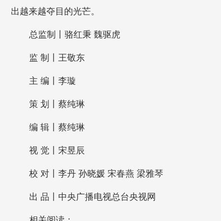
出越来越夺目的光芒。
总监制丨骆红秉 魏驱虎
监 制丨王敬东
主 编丨李璇
策 划丨蔡纯琳
编 辑丨蔡纯琳
视 觉丨宋昱辰
校 对丨李丹 孙晓媛 宋春燕 梁雅琴
出 品丨中央广播电视总台央视网
相关阅读：