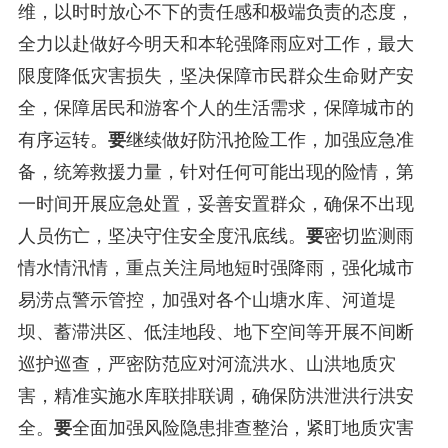
维，以时时放心不下的责任感和极端负责的态度，
全力以赴做好今明天和本轮强降雨应对工作，最大
限度降低灾害损失，坚决保障市民群众生命财产安
全，保障居民和游客个人的生活需求，保障城市的
有序运转。
要
继续做好防汛抢险工作，加强应急准
备，统筹救援力量，针对任何可能出现的险情，第
一时间开展应急处置，妥善安置群众，确保不出现
人员伤亡，坚决守住安全度汛底线。
要
密切监测雨
情水情汛情，重点关注局地短时强降雨，强化城市
易涝点警示管控，加强对各个山塘水库、河道堤
坝、蓄滞洪区、低洼地段、地下空间等开展不间断
巡护巡查，严密防范应对河流洪水、山洪地质灾
害，精准实施水库联排联调，确保防洪泄洪行洪安
全。
要
全面加强风险隐患排查整治，紧盯地质灾害