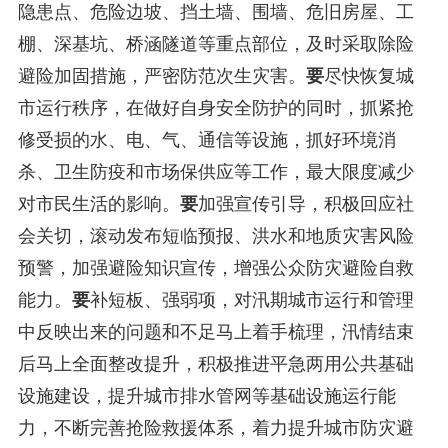
隐患点、危险边坡、挡土墙、围墙、危旧房屋、工
棚、深基坑、桥涵隧道等重点部位，及时采取除险
避险加固措施，严密防范次生灾害。
要
尽快恢复城
市运行秩序，在做好自身安全防护的同时，抓紧抢
修受损的水、电、气、通信等设施，抓好环境消
杀、卫生防疫和市场保供应等工作，最大限度减少
对市民生活的影响。
要
加强宣传引导，积极回应社
会关切，滚动发布短临预报、洪水和地质灾害风险
预警，加强避险知识宣传，增强公众防灾避险自救
能力。
要
补短板、强弱项，对汛期城市运行和管理
中反映出来的问题和不足马上着手梳理，汛情结束
后马上全面整改提升，积极推进平急两用公共基础
设施建设，提升城市排水管网等基础设施运行能
力，不断完善抢险救援体系，着力提升城市防灾避