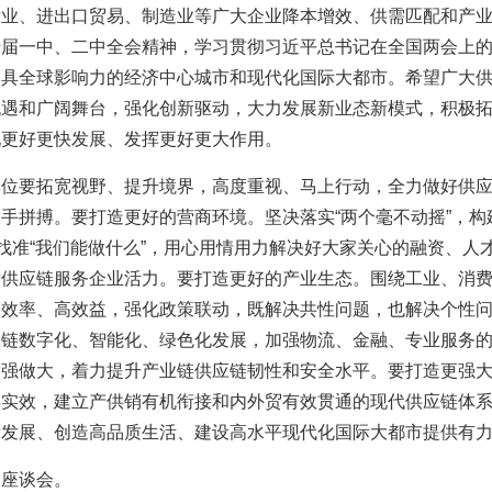
发业、进出口贸易、制造业等广大企业降本增效、供需匹配和产
十届一中、二中全会精神，学习贯彻习近平总书记在全国两会上
更具全球影响力的经济中心城市和现代化国际大都市。希望广大
机遇和广阔舞台，强化创新驱动，大力发展新业态新模式，积极
现更好更快发展、发挥更好更大作用。
单位要拓宽视野、提升境界，高度重视、马上行动，全力做好供
手拼搏。要打造更好的营商环境。坚决落实“两个毫不动摇”，
，找准“我们能做什么”，用心用情用力解决好大家关心的融资、
发供应链服务企业活力。要打造更好的产业生态。围绕工业、消
高效率、高效益，强化政策联动，既解决共性问题，也解决个性
应链数字化、智能化、绿色化发展，加强物流、金融、专业服务
做强做大，着力提升产业链供应链韧性和安全水平。要打造更强
得实效，建立产供销有机衔接和内外贸有效贯通的现代供应链体
量发展、创造高品质生活、建设高水平现代化国际大都市提供有
加座谈会。