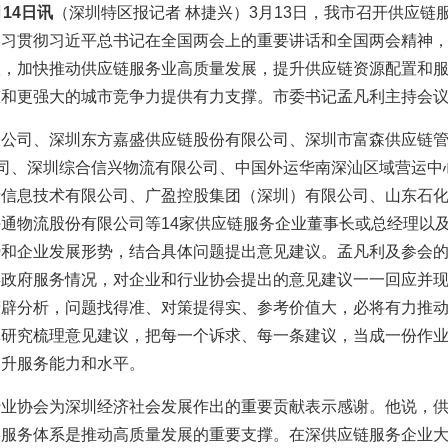
14日讯
（
深圳特区报
记者 林捷兴）3月13日，我市召开供应
学习贯彻习近平总书记在全国两会上的重要讲话和全国两会精神
议，加快推动供应链服务业高质量发展，提升供应链资源配置和
态和更强大的城市竞争力提供有力支撑。市委书记孟凡利主持会
限公司、深圳东方嘉盛供应链股份有限公司、深圳市富森供应链
公司、深圳综合信兴物流有限公司、中国外运华南深汕区域营运
十信息技术有限公司、广盈控股集团（深圳）有限公司、山东石
通物流股份有限公司等14家供应链服务企业董事长或总经理以
势和企业发展形势，结合具体问题提出意见建议。孟凡利及参会
委政府服务情况，对企业和行业协会提出的意见建议一一回应并
精辟分析，问题找得准、对策提得实、参考价值大，必将有力推
真研究梳理意见建议，把每一个诉求、每一条建议，当成一份作
提升服务能力和水平。
行业协会为深圳经济社会发展作出的重要贡献表示感谢。他说，
链服务体系是推动高质量发展的重要支撑。在深供应链服务企业