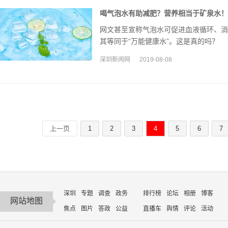
喝气泡水有助减肥？营养相当于矿泉水！
网文甚至宣称气泡水可促进血液循环、消
其等同于“万能健康水”。这是真的吗？
深圳新闻网
2019-08-08
上一页
1
2
3
4
5
6
7
深圳
专题
调查
政务
排行榜
论坛
相册
博客
网站地图
焦点
图片
答政
公益
直播车
舆情
评论
活动