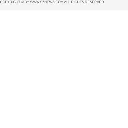
COPYRIGHT © BY WWW.SZNEWS.COM ALL RIGHTS RESERVED.