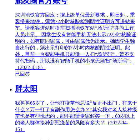
鹏友圈官方账号
深圳地铁官方回应：据上级单位最新要求，即日起，乘
客搭乘地铁，须凭72小时核酸检测阴性证明方可进站乘
车。请乘客进站时提前扫描地铁车站“场所码”并向工作
人员出示。 因学生没有智能手机无法出示72小时核酸证
明的，如有陪同家属，可由家属代为出示。确因学生独
自出行的，须出示打印的72小时内核酸阴性证明。此
外，目前一台智能手机只能供一人扫“场所码”，暂不支
持代扫码，所以没有智能手机的小孩无须扫“场所码”。
（2022-4-18）
已回答
胖太阳
我爸爸65岁了，让他打疫苗他总说“反正不出门，打来干
什么？万一打了有副作用怎么办？”其实我对老人接种疫
苗也是有些忧虑的，能不能请专家解答一下，60岁以上
的老人群体接种新冠疫苗的风险有多大？（2022-04-
15）