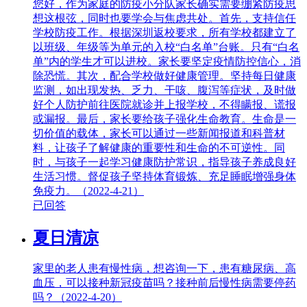
您好，作为家庭的防疫小分队家长确实需要绷紧防疫思
想这根弦，同时也要学会与焦虑共处。首先，支持信任
学校防疫工作。根据深圳返校要求，所有学校都建立了
以班级、年级等为单元的入校“白名单”台账。只有“白名
单”内的学生才可以进校。家长要坚定疫情防控信心，消
除恐慌。其次，配合学校做好健康管理。坚持每日健康
监测，如出现发热、乏力、干咳、腹泻等症状，及时做
好个人防护前往医院就诊并上报学校，不得瞒报、谎报
或漏报。最后，家长要给孩子强化生命教育。生命是一
切价值的载体，家长可以通过一些新闻报道和科普材
料，让孩子了解健康的重要性和生命的不可逆性。同
时，与孩子一起学习健康防护常识，指导孩子养成良好
生活习惯。督促孩子坚持体育锻炼、充足睡眠增强身体
免疫力。（2022-4-21）
已回答
夏日清凉
家里的老人患有慢性病，想咨询一下，患有糖尿病、高
血压，可以接种新冠疫苗吗？接种前后慢性病需要停药
吗？（2022-4-20）