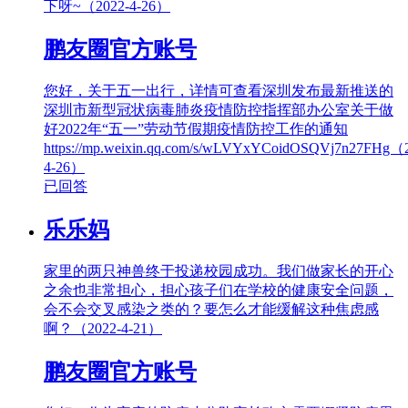
下呀~（2022-4-26）
鹏友圈官方账号
您好，关于五一出行，详情可查看深圳发布最新推送的
深圳市新型冠状病毒肺炎疫情防控指挥部办公室关于做
好2022年“五一”劳动节假期疫情防控工作的通知
https://mp.weixin.qq.com/s/wLVYxYCoidOSQVj7n27FHg（
4-26）
已回答
乐乐妈
家里的两只神兽终于投递校园成功。我们做家长的开心
之余也非常担心，担心孩子们在学校的健康安全问题，
会不会交叉感染之类的？要怎么才能缓解这种焦虑感
啊？（2022-4-21）
鹏友圈官方账号