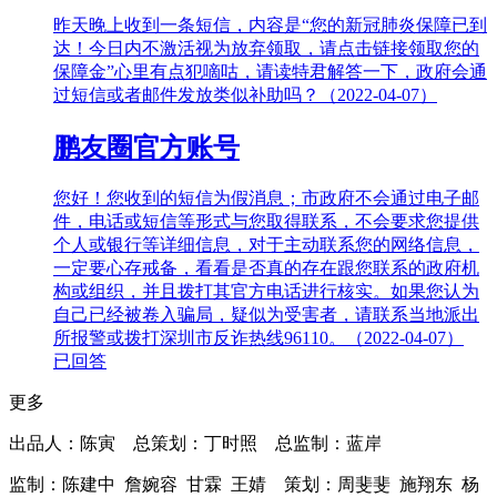
昨天晚上收到一条短信，内容是“您的新冠肺炎保障已到
达！今日内不激活视为放弃领取，请点击链接领取您的
保障金”心里有点犯嘀咕，请读特君解答一下，政府会通
过短信或者邮件发放类似补助吗？（2022-04-07）
鹏友圈官方账号
您好！您收到的短信为假消息；市政府不会通过电子邮
件，电话或短信等形式与您取得联系，不会要求您提供
个人或银行等详细信息，对于主动联系您的网络信息，
一定要心存戒备，看看是否真的存在跟您联系的政府机
构或组织，并且拨打其官方电话进行核实。如果您认为
自己已经被卷入骗局，疑似为受害者，请联系当地派出
所报警或拨打深圳市反诈热线96110。（2022-04-07）
已回答
更多
出品人：陈寅 总策划：丁时照 总监制：蓝岸
监制：陈建中 詹婉容 甘霖 王婧 策划：周斐斐 施翔东 杨