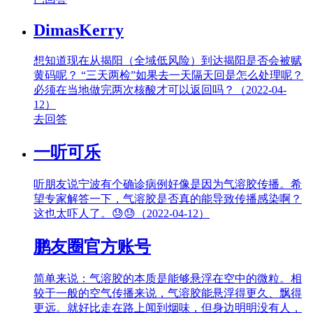
DimasKerry
想知道现在从揭阳（全域低风险）到达揭阳是否会被赋
黄码呢？ “三天两检”如果去一天隔天回是怎么处理呢？
必须在当地做完两次核酸才可以返回吗？（2022-04-
12）
去回答
一听可乐
听朋友说宁波有个确诊病例好像是因为气溶胶传播。希
望专家解答一下，气溶胶是否真的能导致传播感染啊？
这也太吓人了。😓😓（2022-04-12）
鹏友圈官方账号
简单来说：气溶胶的本质是能够悬浮在空中的微粒。相
较于一般的空气传播来说，气溶胶能悬浮得更久、飘得
更远。就好比走在路上闻到烟味，但身边明明没有人，