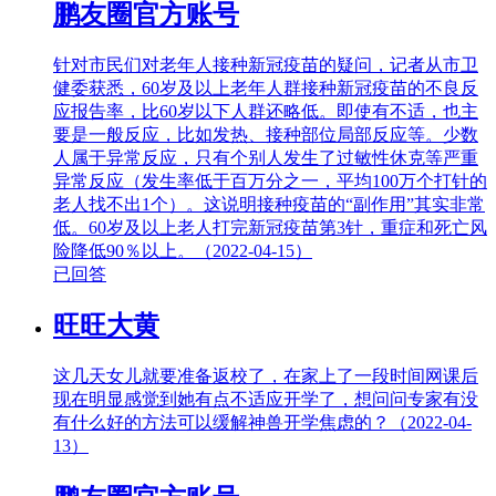
鹏友圈官方账号
针对市民们对老年人接种新冠疫苗的疑问，记者从市卫
健委获悉，60岁及以上老年人群接种新冠疫苗的不良反
应报告率，比60岁以下人群还略低。即使有不适，也主
要是一般反应，比如发热、接种部位局部反应等。少数
人属于异常反应，只有个别人发生了过敏性休克等严重
异常反应（发生率低于百万分之一，平均100万个打针的
老人找不出1个）。这说明接种疫苗的“副作用”其实非常
低。60岁及以上老人打完新冠疫苗第3针，重症和死亡风
险降低90％以上。（2022-04-15）
已回答
旺旺大黄
这几天女儿就要准备返校了，在家上了一段时间网课后
现在明显感觉到她有点不适应开学了，想问问专家有没
有什么好的方法可以缓解神兽开学焦虑的？（2022-04-
13）