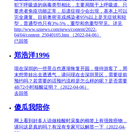
犯下呼吸道的病毒类型相比，主要局限于上呼吸道。只
要患者免疫功能正常，后遗症很少会出现，基本上可以
完全康复。目前奥密克戎感染者95%以上是无症状和轻
型，普通型也只有3%-5%，重型和危重型罕见。详见
http://www.sznews.com/news/content/2022-
04/04/content_25040105.htm （2022-04-06）
已回答
郑浩洋1996
现在深圳的一些景点也逐渐恢复开园，接待游客了，周
末想带娃出去透透气，请问现在去深圳景区，需要提前
预约吗？若需要的话预约流程是怎么样的呢？是否需要
48/72小时核酸证明？（2022-04-06）
去回答
傻瓜我陪你
网上看到好多人说做核酸时采集的棉签上有强致癌物，
请问这是真的吗？有没有专家可以解答一下（2022-04-