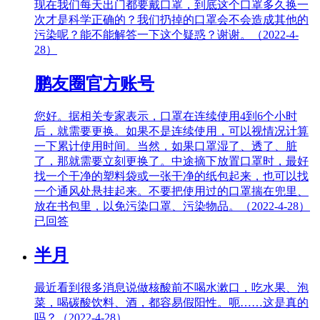
现在我们每天出门都要戴口罩，到底这个口罩多久换一
次才是科学正确的？我们扔掉的口罩会不会造成其他的
污染呢？能不能解答一下这个疑惑？谢谢。（2022-4-
28）
鹏友圈官方账号
您好。据相关专家表示，口罩在连续使用4到6个小时
后，就需要更换。如果不是连续使用，可以视情况计算
一下累计使用时间。当然，如果口罩湿了、透了、脏
了，那就需要立刻更换了。中途摘下放置口罩时，最好
找一个干净的塑料袋或一张干净的纸包起来，也可以找
一个通风处悬挂起来。不要把使用过的口罩揣在兜里、
放在书包里，以免污染口罩、污染物品。（2022-4-28）
已回答
半月
最近看到很多消息说做核酸前不喝水漱口，吃水果、泡
菜，喝碳酸饮料、酒，都容易假阳性。呃……这是真的
吗？（2022-4-28）