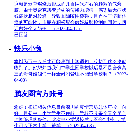
这就是烟草燃烧后形成的几百纳米左右的颗粒的气溶
胶。由于奥密克戎变异株的传播力增强，感染后无症状
或症状相对较轻，导致其隐匿性极强，且存在气溶胶传
播的可能性，市民在积极配合做好核酸检测的同时，切
记做好个人防护。（2022-04-12）
已回答
快乐小兔
本以为五一以后才可能收到上学通知，没想到这么快就
收到了。好想知道我们中学生回学校以后是不是会像高
三的哥哥姐姐们一样全封闭管理不能出学校啊？（2022-
04-08）
鹏友圈官方账号
您好！根据相关信息目前深圳的疫情形势总体可控、向
好，且初中、小学学生不住校，学校不具备全天全员全
封闭管理的条件。此次中小学返校后，不会“封校”，学
生可以正常上学、放学。（2022-04-08）