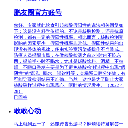
鹏友圈官方账号
您好。专家就此饮食引起核酸假阳性的说法相关回复如
下：这是没有科学依据的。不论是核酸检测，还是抗原
检测，都有一定的假阳性概率。相比而言，核酸检测受
影响的因素更少，假阳性概率非常低。假阳性结果的出
现没有整体的规律，多由实验室污染或操作不当造成。
防疫人员提醒市民，在做核酸检测之前2小时内不吃东
西，提前半小时不喝水，尤其是碳酸饮料、酒精，不抽
烟、不嚼口香糖主要是为了避免核酸检测过程中出现“假
阴性”的情况。喝水、喝饮料等，会稀释口腔分泌物，有
可能导致检测结果不准确。当然，这也是为了防止大家
核酸采样过程中出现恶心、呕吐的情况发生。（2022-4-
28）
已回答
敢敢心动
马上就到五一了，还能跨省出游吗？麻烦读特君解答一