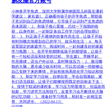
鹏友圈官方账号
小神兽开学焦虑，深圳大学附属华南医院儿科医生潘莉
萍建议： 家长篇1、正确看待孩子的开学焦虑，帮助孩
子意识到自己的焦虑情绪，引导孩子认识到产生焦虑的
具体原因； 2、和孩子推心置腹，总结一下假期的收
获，以身作则，一起制定各自工作学习的合理短期计
划； 3、纠正孩子不规律的饮食作息生活，让孩子开始
有时间概念地规划自己的学习、娱乐和生活； 4、每天
设置固定的家庭学习、阅读时间，一起创建良好的家庭
学习氛围； 5、在开学初期降低孩子的期望值，让孩子
有一个轻松适应和转变的过程。 学生篇1、早睡早起、
作息规律，适当户外运动，及时释放压力； 2、激活懒
散的大脑，逐步减少娱乐时间，可以尝试做一些能够让
自己安静下来的事情，开始有效地系统化学习知识和技
能； 3、制定学习目标，自律自觉，学会自我激励，家
长们适当鼓励，让孩子们能够按照既定的目标走下去；
4、疫情下耽误的课程多，学习压力明显增大，但温故而
知新，学习讲究方法和技巧，反复学习会不断优化大脑
的记忆功能； 5、准备好学习用具，和好友一起相互监
督、共同进步。（2022-04-13）
已回答