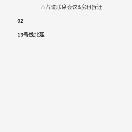
△占道联席会议&房租拆迁
02
13号线北延
一条连接起南山、宝安和光明的通勤快线