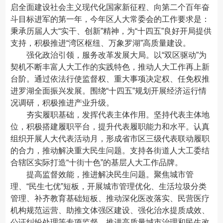
启全面建设社会主义现代化国家新征程、向第二个百年奋
斗目标进军的第一年，今年区人大常委会的工作要求是：
秉承历届人大“实干、创新”精神，为“十四五”良好开局提供
支持，积极推进“湾区枢纽、万象罗湖”高质量建设。
强化政治引领，服务改革发展大局。以“双区驱动”为
契机不断丰富人大工作的实践特色，推动人大工作再上新
台阶。通过依法行使监督权、重大事项决定权、任免权推
进罗湖全面振兴发展。围绕“十四五”规划开展经济运行情
况调研，积极推进产业升级。
夯实履职基础，发挥代表主体作用。坚持代表主体地
位，积极搭建履职平台，提升代表履职能力和水平。认真
组织开展人大代表活动月，形成省市区三级代表联动履职
的合力，推动解决重大民生问题。支持各街道人大工委结
合辖区实际打造“十街十色”的基层人大工作品牌。
提高监督效能，推进解决民生问题。聚焦城市管
理、“民生七优”短板，开展城市管理优化、生活垃圾分类
管理、补齐教育基础短板、推动深化医改落实、民营医疗
机构规范运营、助推文体强区建设、强化治水提质成效、
公证纠纷处理等专项监督，推进高质量城市治理和民生改