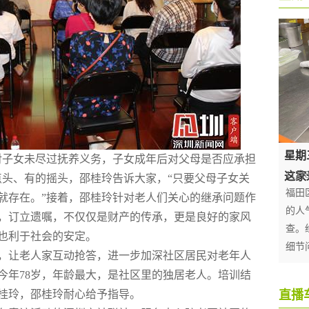
对子女未尽过抚养义务，子女成年后对父母是否应承担
点头、有的摇头，
邵桂玲
告诉大家，“只要父母子女关
就存在。”接着，
邵桂玲
针对老人们关心的继承问题作
，订立遗嘱，不仅仅是财产的传承，更是良好的家风
也利于社会的安定。
，让老人家互动抢答，进一步加深社区居民对老年人
今年78岁，年龄最大，是社区里的独居老人。培训结
桂玲
，
邵桂玲
耐心给予指导。