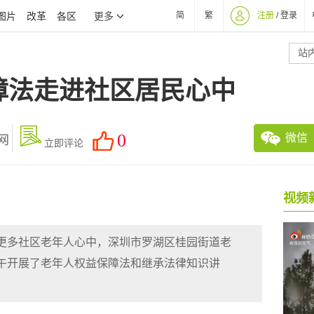
图片
改革
各区
简
繁
注册
/
登录
更多
站
障法走进社区居民心中
0
微信
网
立即评论
更多社区老年人心中，深圳市罗湖区桂园街道老
下午开展了老年人权益保障法和继承法律知识讲