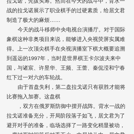
拉戈诺，先拔头筹。然而在今天的战斗中，背水一
战的拉戈诺展示了职业棋手的过硬素质，给居文君
制造了极大的麻烦……
今天的战斗移师中央电视台演播厅。对于国际
象棋这种非奥项目来说，能够进入央视荧屏实属难
得。上一次顶尖棋手在央视演播室下棋大概要追溯
到遥远的1997年，当时是世界棋王卡尔波夫来中
国，与诸宸、许昱华、王频、王蕾、秦侃滢和宁春
红下过一对六的车轮战。
由于首盘失利，第二盘拉戈诺只有获胜才能将
比赛拖入加赛。这盘棋
，双方在俄罗斯防御中摆开战阵。背水一战的
拉戈诺准备充分，开局阶段落子如飞，居文君为了
避开对手的准备，临场选择了一路变化稍显被动，