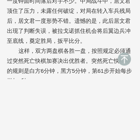
一度钟面时间落后对手不少。中局战斗中，居文君
顶住了压力，未露任何破绽，对局在转入车兵残局
后，居文君一度形势不错。遗憾的是，此后居文君
出现了判断失误，被拉戈诺抓住机会将后翼边兵冲
至底线，奠定胜局，扳平比分。
这样，双方两盘棋各胜一盘，按照规定必须通
过突然死亡快棋加赛决出优胜者。突然死亡快棋赛
的规则是白方6分钟，黑方5分钟，第61步开始每步
棋加2秒。
经过抽签，拉戈诺获得了先后手选择权。她毫
不犹豫地选择了白棋。这也意味着，拉戈诺只有赢
棋这华山一条路。眼花缭乱的战斗再一次在俄罗斯
防御中展开。执白的拉戈诺一度形势主动，甚至多
两兵，但居文君临危不乱，防守顽强。久攻不下的